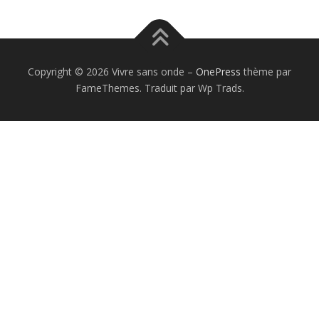
Copyright © 2026 Vivre sans onde
–
OnePress
thème par
FameThemes. Traduit par Wp Trads.