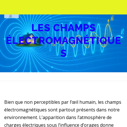
Aller
au
Menu
contenu
LES CHAMPS
ACCUEIL
SON HISTOIRE
ÉLECTROMAGNÉTIQUE
S
LES CHAMPS ÉLECTROMAGNÉTIQUES
LES EFFETS SUR L’HUMAIN
NOTRE ANALYSE
CONTACT – TARIF
Bien que non perceptibles par l’œil humain, les champs
électromagnétiques sont partout présents dans notre
environnement. L’apparition dans l’atmosphère de
charges électriques sous l’influence d’orages donne